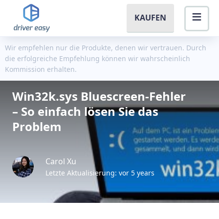
KAUFEN
Wir empfehlen nur die Produkte, denen wir vertrauen. Durch
die erfolgreiche Empfehlung können wir wahrscheinlich
Kommission erhalten.
Win32k.sys Bluescreen-Fehler
– So einfach lösen Sie das
Problem
Carol Xu
Letzte Aktualisierung: vor 5 years