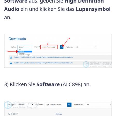
Software
aus, geben Sie
High Definition
Audio
ein und klicken Sie das
Lupensymbol
an.
3) Klicken Sie
Software
(ALC898)
an.