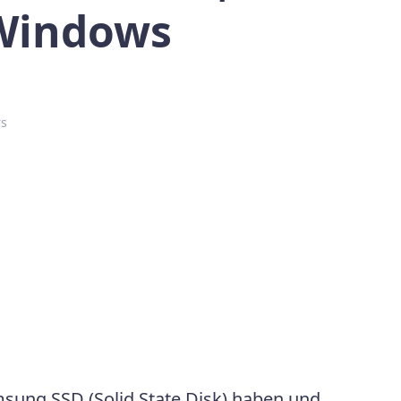
Windows
rs
sung SSD (Solid State Disk) haben und