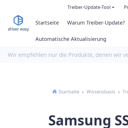
Treiber-Update-Tool
P
Startseite
Warum Treiber-Update?
Demo & Features
Automatische Aktualisierung
GRATIS-Version downl
Wir empfehlen nur die Produkte, denen wir v
PRO-Version kaufen
Startseite
›
Wissensbasis
›
Tr
Samsung SS