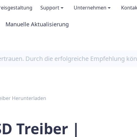
reisgestaltung
Support
Unternehmen
Kontak
Manuelle Aktualisierung
FAQs
Über uns
oaden
Treiberzertifizierung
Affiliate
ertrauen. Durch die erfolgreiche Empfehlung kö
Windows-Wissensbasis
Presse
Hilfe für Driver Easy
Covermount
eiber Herunterladen
Technischer Support
D Treiber |