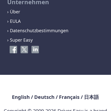
Unternehmen
› Über
› EULA
› Datenschutzbestimmungen
› Super Easy
English
/
Deutsch
/
Français
/
日本語
Copyright © 2009-2026 Driver Easy is a brand